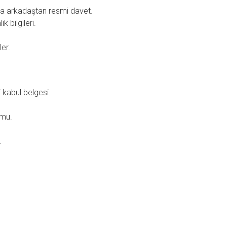
ya arkadaştan resmi davet.
k bilgileri.
ler.
 kabul belgesi.
umu.
.