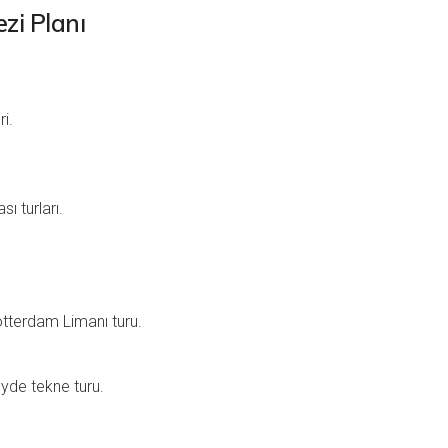
ezi Planı
i.
ı turları.
otterdam Limanı turu.
öyde tekne turu.