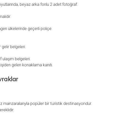
utlarında, beyaz arka fonlu 2 adet fotoğraf.
alıdır.
gen ülkelerinde geçerli poliçe.
 gelir belgeleri.
f ulaşım belgeleri.
işiden gelen konaklama kanıtı.
vraklar
siz manzaralarıyla popüler bir turistik destinasyondur.
reklidir: