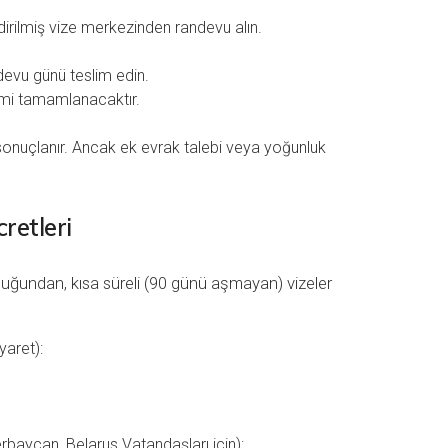
ndirilmiş vize merkezinden randevu alın.
ndevu günü teslim edin.
imi tamamlanacaktır.
 sonuçlanır. Ancak ek evrak talebi veya yoğunluk
retleri
duğundan, kısa süreli (90 günü aşmayan) vizeler
yaret):
baycan, Belarus Vatandaşları için):