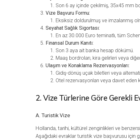
Son 6 ay içinde çekilmiş, 35x45 mm boy
Vize Başvuru Formu:
Eksiksiz doldurulmuş ve imzalanmış olm
Seyahat Sağlık Sigortası:
En az 30.000 Euro teminatlı, tüm Schen
Finansal Durum Kanıtı:
Son 3 aya ait banka hesap dökümü.
Maaş bordroları, kira gelirleri veya diğer
Ulaşım ve Konaklama Rezervasyonları:
Gidiş-dönüş uçak biletleri veya alternati
Otel rezervasyonları veya davet eden k
2. Vize Türlerine Göre Gerekli E
A. Turistik Vize
Hollanda, tarihi, kültürel zenginlikleri ve benzer
Aşağıdaki evraklar turistik vize başvurusu için ge