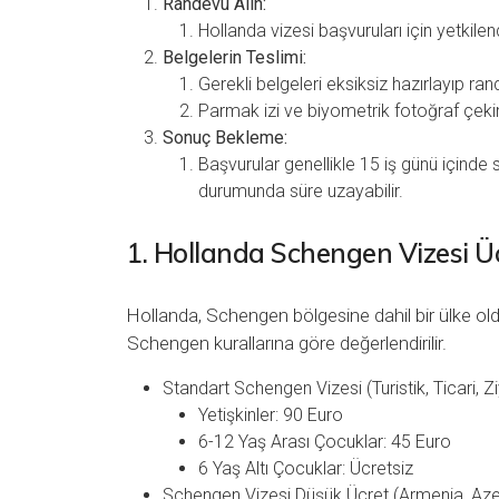
Randevu Alın:
Hollanda vizesi başvuruları için yetkile
Belgelerin Teslimi:
Gerekli belgeleri eksiksiz hazırlayıp ra
Parmak izi ve biyometrik fotoğraf çek
Sonuç Bekleme:
Başvurular genellikle 15 iş günü içinde
durumunda süre uzayabilir.
1. Hollanda Schengen Vizesi Üc
Hollanda, Schengen bölgesine dahil bir ülke ol
Schengen kurallarına göre değerlendirilir.
Standart Schengen Vizesi (Turistik, Ticari, Zi
Yetişkinler: 90 Euro
6-12 Yaş Arası Çocuklar: 45 Euro
6 Yaş Altı Çocuklar: Ücretsiz
Schengen Vizesi Düşük Ücret (Armenia, Azer