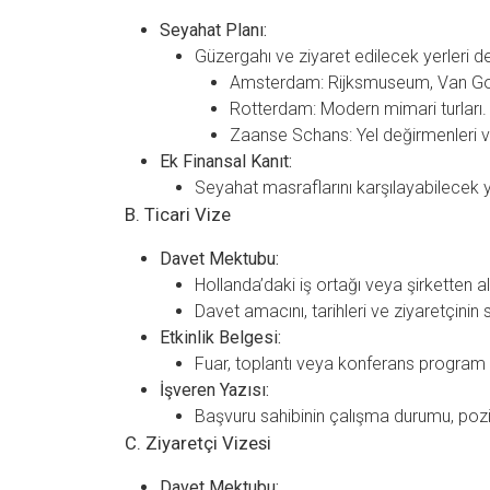
Seyahat Planı:
Güzergahı ve ziyaret edilecek yerleri det
Amsterdam: Rijksmuseum, Van Gog
Rotterdam: Modern mimari turları.
Zaanse Schans: Yel değirmenleri v
Ek Finansal Kanıt:
Seyahat masraflarını karşılayabilecek y
B. Ticari Vize
Davet Mektubu:
Hollanda’daki iş ortağı veya şirketten 
Davet amacını, tarihleri ve ziyaretçinin s
Etkinlik Belgesi:
Fuar, toplantı veya konferans program 
İşveren Yazısı:
Başvuru sahibinin çalışma durumu, po
C. Ziyaretçi Vizesi
Davet Mektubu: