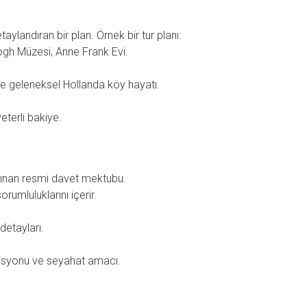
aylandıran bir plan. Örnek bir tur planı:
h Müzesi, Anne Frank Evi.
e geleneksel Hollanda köy hayatı.
eterli bakiye.
alınan resmi davet mektubu.
orumluluklarını içerir.
detayları.
zisyonu ve seyahat amacı.