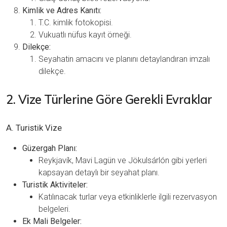
Kimlik ve Adres Kanıtı:
T.C. kimlik fotokopisi.
Vukuatlı nüfus kayıt örneği.
Dilekçe:
Seyahatin amacını ve planını detaylandıran imzalı
dilekçe.
2. Vize Türlerine Göre Gerekli Evraklar
A. Turistik Vize
Güzergah Planı:
Reykjavík, Mavi Lagün ve Jökulsárlón gibi yerleri
kapsayan detaylı bir seyahat planı.
Turistik Aktiviteler:
Katılınacak turlar veya etkinliklerle ilgili rezervasyon
belgeleri.
Ek Mali Belgeler: