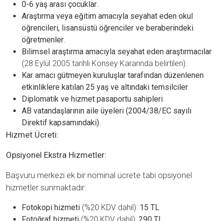
0-6 yaş arası çocuklar
.
Araştırma veya eğitim amacıyla seyahat eden okul
öğrencileri, lisansüstü öğrenciler ve beraberindeki
öğretmenler
.
Bilimsel araştırma amacıyla seyahat eden araştırmacılar
(28 Eylül 2005 tarihli Konsey Kararında belirtilen).
Kar amacı gütmeyen kuruluşlar tarafından düzenlenen
etkinliklere katılan 25 yaş ve altındaki temsilciler
.
Diplomatik ve hizmet pasaportu sahipleri
.
AB vatandaşlarının aile üyeleri (2004/38/EC sayılı
Direktif kapsamındaki)
.
Hizmet Ücreti:
Opsiyonel Ekstra Hizmetler:
Başvuru merkezi ek bir nominal ücrete tabi opsiyonel
hizmetler sunmaktadır:
Fotokopi hizmeti
(%20 KDV dahil):
15 TL
Fotoğraf hizmeti
(%20 KDV dahil):
290 TL