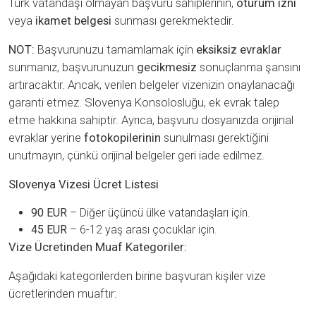
Türk vatandaşı olmayan başvuru sahiplerinin,
oturum izni
veya
ikamet belgesi
sunması gerekmektedir.
NOT:
Başvurunuzu tamamlamak için
eksiksiz evraklar
sunmanız, başvurunuzun
gecikmesiz
sonuçlanma şansını
artıracaktır. Ancak, verilen belgeler vizenizin onaylanacağı
garanti etmez. Slovenya Konsolosluğu, ek evrak talep
etme hakkına sahiptir. Ayrıca, başvuru dosyanızda orijinal
evraklar yerine
fotokopilerinin
sunulması gerektiğini
unutmayın, çünkü orijinal belgeler geri iade edilmez.
Slovenya Vizesi Ücret Listesi
90 EUR
– Diğer üçüncü ülke vatandaşları için.
45 EUR
– 6-12 yaş arası çocuklar için.
Vize Ücretinden Muaf Kategoriler:
Aşağıdaki kategorilerden birine başvuran kişiler vize
ücretlerinden muaftır: